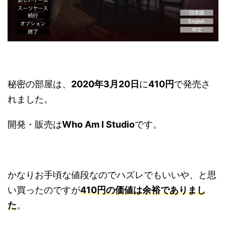
秘密の部屋は、
2020年3月20日
に
410円
で発売さ
れました。
開発・販売は
Who Am I Studio
です。
かなりお手頃な値段なのでハズレでもいいや、と思
い買ったのですが
410円の価値は余裕でありまし
た
。