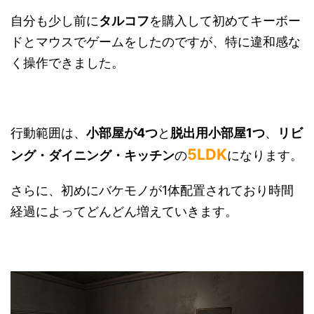
自分も少し前に
タルコフ
を購入して初めてキーボー
ドとマウスでゲームをしたのですが、特に違和感な
く操作できました。
行動範囲は、
小部屋が4つ
と
脱出用小部屋1つ
、
リビ
5LDK
ング・ダイニング・キッチン
の
になります。
さらに、初めにバケモノが1体配置されており時間
経過によってどんどん増えていきます。