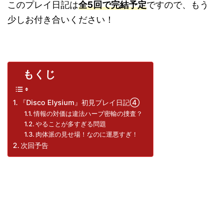
このプレイ日記は
全5回で完結予定
ですので、もう
少しお付き合いください！
もくじ
『Disco Elysium』初見プレイ日記④
情報の対価は違法ハーブ密輸の捜査？
やることが多すぎる問題
肉体派の見せ場！なのに運悪すぎ！
次回予告