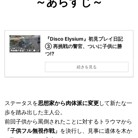
～あらすじ～
『Disco Elysium』初見プレイ日記
③ 再挑戦の警官、ついに子供に勝
つ!?
続きを見る
ステータスを
思想家から肉体派に変更
して新たな一
歩を踏み出した主人公。
前回子供から罵倒されたことに対するトラウマから
「子供フル無視作戦」
を決行し、見事に遺体を木か