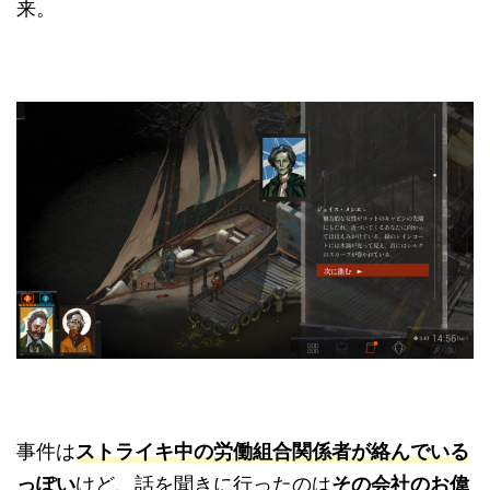
来。
事件は
ストライキ中の労働組合関係者が絡んでいる
っぽい
けど、話を聞きに行ったのは
その会社のお偉