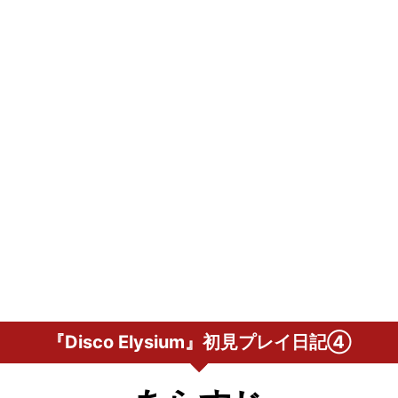
『Disco Elysium』初見プレイ日記④