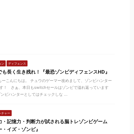
ョン
ディフェンス
でも長く生き残れ！『最恐ゾンビディフェンスHD』
ーこんにちは。 チュウのゲーマー改めまして、ゾンビハンター
す！ さぁ、本日もswitchセールはゾンビで溢れ返っています
ゾンビハンターとしてはチェックしな ...
ンチャー
力・記憶力・判断力が試される脳トレゾンビゲーム
ー・イズ・ゾンビ』