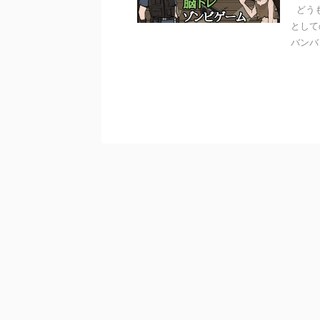
どうも
として
バンバ