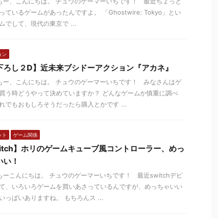
ー、こんにちは。 チュウのゲーマーいちです！ 最近ちょっと
っているゲームがあったんですよ。 「Ghostwire: Tokyo」とい
ムでして、現代の東京で ...
ョン
下ろし２D】近未来ブシドーアクション『アカネ』
ー、こんにちは。 チュウのゲーマーいちです！ みなさんはゲ
買う時どうやって決めていますか？ どんなゲームか慎重に調べ
れでもおもしろそうだったら購入とかです ...
ット
ゲーム関係
witch】ホリのゲームキューブ風コントローラー、めっ
いい！
ーこんにちは。 チュウのゲーマーいちです！ 最近switchデビ
て、いろいろゲームを買いあさっているんですが、めっちゃいい
いっぱいありますね。 もちろんス ...