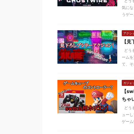
どうも
気にな
うゲー
アクシ
【見
どうも
ームを
て、そ
ガジェ
【s
ちゃ
どうも
ューし
ゲーム