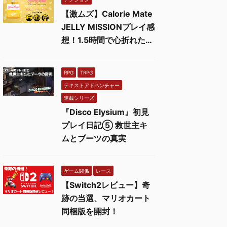
【激ムズ】Calorie Mate
JELLY MISSIONプレイ感
想！1.5時間で心折れた…
RPG
TRPG
テキストアドベンチャー
連載シリーズ
『Disco Elysium』初見
プレイ日記⑤ 救世主キ
ムとブーツの真実
ゲーム関係
レース
【Switch2レビュー】奇
跡の当選、マリオカート
同梱版を開封！