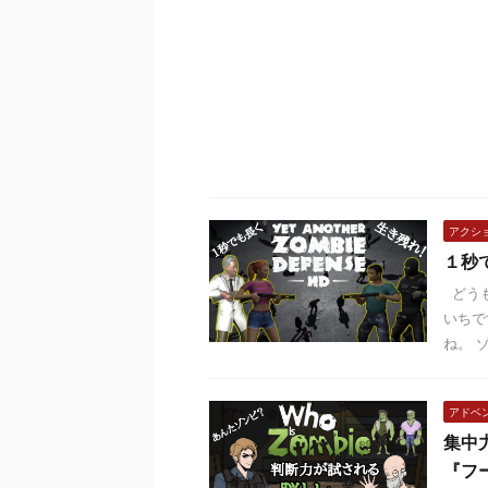
アクシ
１秒
どうも
いちで
ね。 
アドベ
集中
『フ