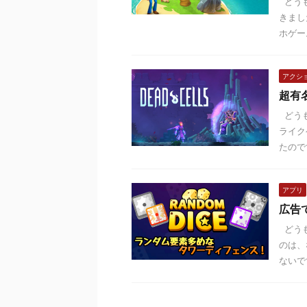
どうも
きまし
ホゲー
アクシ
超有名
どうも
ライク
たので
アプリ
広告
どうも
のは、
ないで