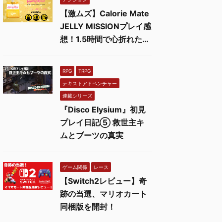
【激ムズ】Calorie Mate
JELLY MISSIONプレイ感
想！1.5時間で心折れた…
RPG
TRPG
テキストアドベンチャー
連載シリーズ
『Disco Elysium』初見
プレイ日記⑤ 救世主キ
ムとブーツの真実
ゲーム関係
レース
【Switch2レビュー】奇
跡の当選、マリオカート
同梱版を開封！