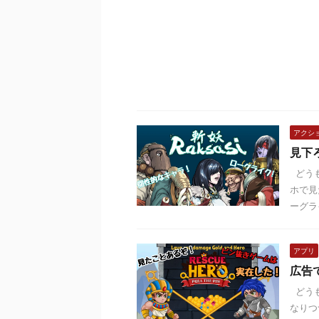
アクシ
見下
どうも
ホで見
ーグラ
アプリ
広告
どうも
なりつ