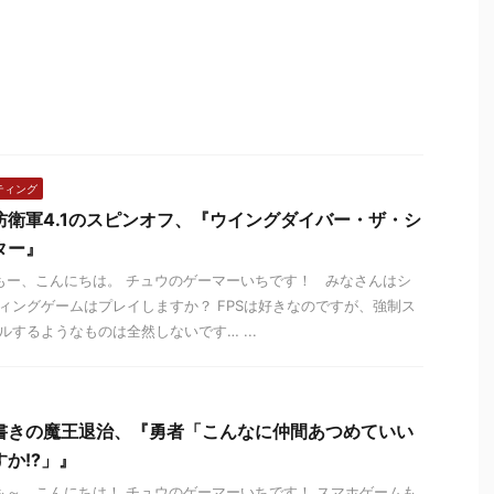
ティング
防衛軍4.1のスピンオフ、『ウイングダイバー・ザ・シ
ター』
ー、こんにちは。 チュウのゲーマーいちです！ みなさんはシ
ィングゲームはプレイしますか？ FPSは好きなのですが、強制ス
ルするようなものは全然しないです… ...
書きの魔王退治、『勇者「こんなに仲間あつめていい
すか!?」』
～、こんにちは！ チュウのゲーマーいちです！ スマホゲームも