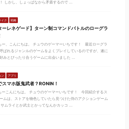
！ しかし、しょっぱなから矛盾するので ...
ライク
戦略
ターレネゲード】ターン制コマンドバトルのローグラ
！
ー、こんにちは。 チュウのゲーマーいちです！ 最近ローグラ
呼ばれるジャンルのゲームをよくプレイしているのですが、遂に
好みとぴったり合うゲームに出会いました ...
ョン
アプリ
でスマホ版鬼武者？RONIN！
ーこんにちは。 チュウのゲーマーいちです！ 今回紹介するス
ームは、ストアを物色していたら見つけた侍のアクションゲーム
 サムライとか武士とかってなんかカッコ ...