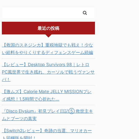
最近の投稿
【救国のスネジンカ】重税地獄でも戦え！少な
い給料をやりくりするディフェンスゲーム続編
【レビュー】Desktop Survivors 98｜レトロ
PC風世界で生き残れ、カーソルで戦うヴァンサ
バ！
【激ムズ】Calorie Mate JELLY MISSIONプレ
イ感想！1.5時間で心折れた…
『Disco Elysium』初見プレイ日記⑤ 救世主キ
ムとブーツの真実
【Switch2レビュー】奇跡の当選、マリオカー
ト同梱版を開封！