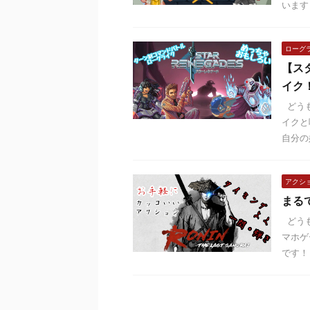
います
ローグ
【ス
イク
どうも
イクと
自分の
アクシ
まる
どうも
マホゲ
です！