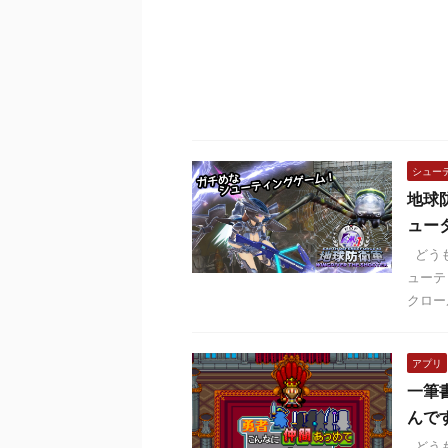
シュー
地球
ュー
どうも
ューテ
クロー
アプリ
一筆
んで
どうも