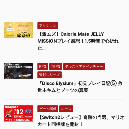
アクション
【激ムズ】Calorie Mate JELLY
MISSIONプレイ感想！1.5時間で心折れ
た…
RPG
TRPG
テキストアドベンチャー
連載シリーズ
『Disco Elysium』初見プレイ日記⑤ 救
世主キムとブーツの真実
ゲーム関係
レース
【Switch2レビュー】奇跡の当選、マリオ
カート同梱版を開封！