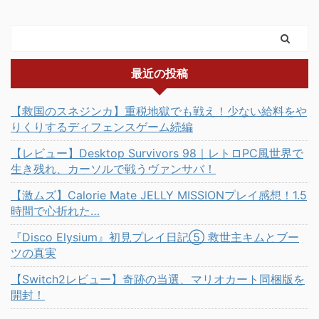
最近の投稿
【救国のスネジンカ】重税地獄でも戦え！少ない給料をや
りくりするディフェンスゲーム続編
【レビュー】Desktop Survivors 98｜レトロPC風世界で
生き残れ、カーソルで戦うヴァンサバ！
【激ムズ】Calorie Mate JELLY MISSIONプレイ感想！1.5
時間で心折れた…
『Disco Elysium』初見プレイ日記⑤ 救世主キムとブー
ツの真実
【Switch2レビュー】奇跡の当選、マリオカート同梱版を
開封！