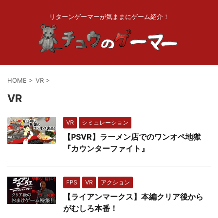
リターンゲーマーが気ままにゲーム紹介！
HOME
>
VR
>
VR
VR
シミュレーション
【PSVR】ラーメン店でのワンオペ地獄
『カウンターファイト』
FPS
VR
アクション
【ライアンマークス】本編クリア後から
がむしろ本番！