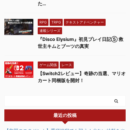
た…
RPG
TRPG
テキストアドベンチャー
連載シリーズ
『Disco Elysium』初見プレイ日記⑤ 救
世主キムとブーツの真実
ゲーム関係
レース
【Switch2レビュー】奇跡の当選、マリオ
カート同梱版を開封！
最近の投稿