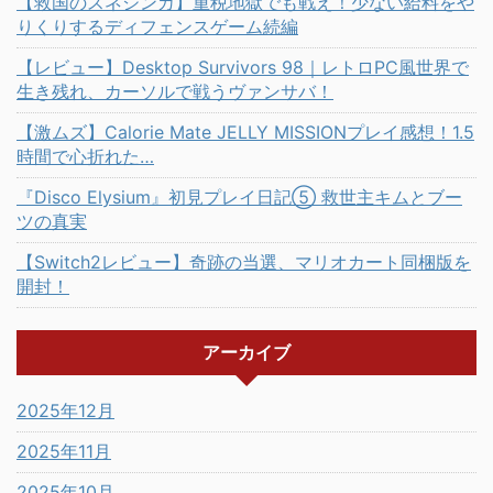
【救国のスネジンカ】重税地獄でも戦え！少ない給料をや
りくりするディフェンスゲーム続編
【レビュー】Desktop Survivors 98｜レトロPC風世界で
生き残れ、カーソルで戦うヴァンサバ！
【激ムズ】Calorie Mate JELLY MISSIONプレイ感想！1.5
時間で心折れた…
『Disco Elysium』初見プレイ日記⑤ 救世主キムとブー
ツの真実
【Switch2レビュー】奇跡の当選、マリオカート同梱版を
開封！
アーカイブ
2025年12月
2025年11月
2025年10月