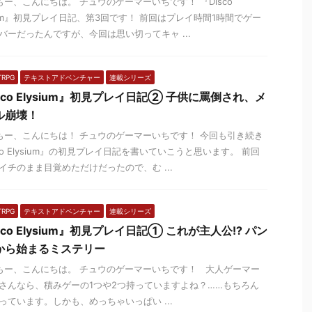
ー、こんにちは。 チュウのゲーマーいちです！ 『Disco
sium』初見プレイ日記、第3回です！ 前回はプレイ時間1時間でゲー
バーだったんですが、今回は思い切ってキャ ...
TRPG
テキストアドベンチャー
連載シリーズ
sco Elysium』初見プレイ日記② 子供に罵倒され、メ
ル崩壊！
ー、こんにちは！ チュウのゲーマーいちです！ 今回も引き続き
sco Elysium』の初見プレイ日記を書いていこうと思います。 前回
イチのまま目覚めただけだったので、む ...
TRPG
テキストアドベンチャー
連載シリーズ
sco Elysium』初見プレイ日記① これが主人公!? パン
から始まるミステリー
ー、こんにちは。 チュウのゲーマーいちです！ 大人ゲーマー
さんなら、積みゲーの1つや2つ持っていますよね？……もちろん
っています。しかも、めっちゃいっぱい ...