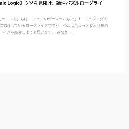
mic Logic】ウソを見抜け、論理パズルローグライ
ー、こんにちは。 チュウのゲーマーいちです！ このブログで
に紹介しているローグライクですが、今回はちょっと変わり種の
ライクを紹介しようと思います。 みなさ ...