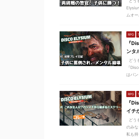
どうも
Ely
ムオー
RPG
『Di
ンタ
どうも
『Di
はパン
RPG
『Di
イチ
どうも
のみな
私も持