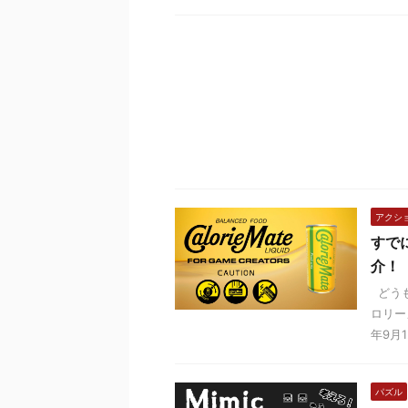
アクシ
すで
介！
どうも
ロリー
年9月1
パズル