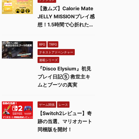
【激ムズ】Calorie Mate
JELLY MISSIONプレイ感
想！1.5時間で心折れた…
RPG
TRPG
テキストアドベンチャー
連載シリーズ
『Disco Elysium』初見
プレイ日記⑤ 救世主キ
ムとブーツの真実
ゲーム関係
レース
【Switch2レビュー】奇
跡の当選、マリオカート
同梱版を開封！