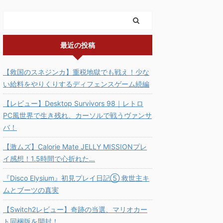
最近の投稿
【救国のスネジンカ】重税地獄でも戦え！少な
い給料をやりくりするディフェンスゲーム続編
【レビュー】Desktop Survivors 98｜レトロ
PC風世界で生き残れ、カーソルで戦うヴァンサ
バ！
【激ムズ】Calorie Mate JELLY MISSIONプレ
イ感想！1.5時間で心折れた…
『Disco Elysium』初見プレイ日記⑤ 救世主キ
ムとブーツの真実
【Switch2レビュー】奇跡の当選、マリオカー
ト同梱版を開封！