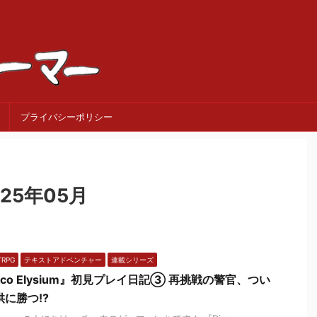
プライバシーポリシー
25年05月
TRPG
テキストアドベンチャー
連載シリーズ
sco Elysium』初見プレイ日記③ 再挑戦の警官、つい
供に勝つ!?