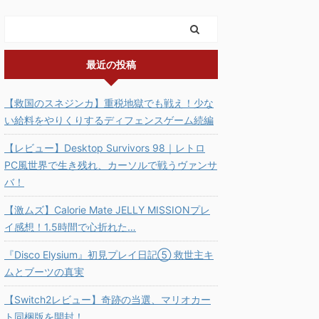
最近の投稿
【救国のスネジンカ】重税地獄でも戦え！少な
い給料をやりくりするディフェンスゲーム続編
【レビュー】Desktop Survivors 98｜レトロ
PC風世界で生き残れ、カーソルで戦うヴァンサ
バ！
【激ムズ】Calorie Mate JELLY MISSIONプレ
イ感想！1.5時間で心折れた…
『Disco Elysium』初見プレイ日記⑤ 救世主キ
ムとブーツの真実
【Switch2レビュー】奇跡の当選、マリオカー
ト同梱版を開封！