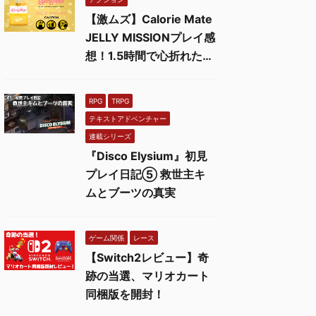
【激ムズ】Calorie Mate
JELLY MISSIONプレイ感
想！1.5時間で心折れた…
RPG
TRPG
テキストアドベンチャー
連載シリーズ
『Disco Elysium』初見
プレイ日記⑤ 救世主キ
ムとブーツの真実
ゲーム関係
レース
【Switch2レビュー】奇
跡の当選、マリオカート
同梱版を開封！