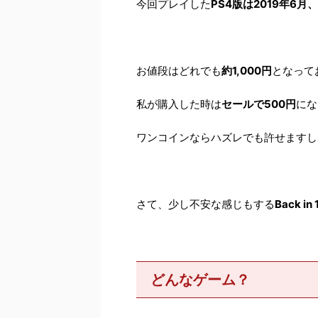
今回プレイした
PS4版は2019年6月、
お値段はどれでも
約1,000円
となって
私が購入した時は
セールで500円
にな
ワンコインならハズレでも許せますし
さて、少し不安な感じもする
Back in
どんなゲーム？