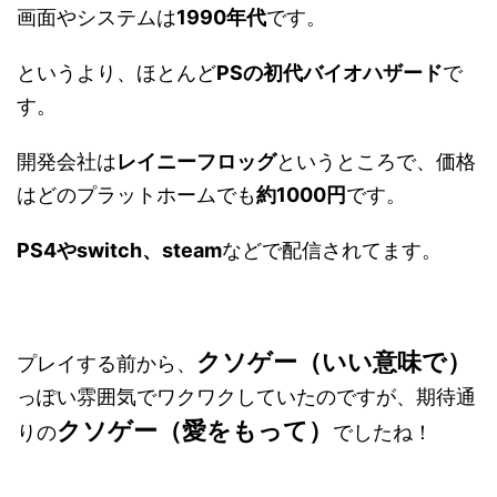
画面やシステムは
1990年代
です。
というより、ほとんど
PSの初代バイオハザード
で
す。
開発会社は
レイニーフロッグ
というところで、価格
はどのプラットホームでも
約1000円
です。
PS4やswitch、steam
などで配信されてます。
クソゲー（いい意味で）
プレイする前から、
っぽい雰囲気でワクワクしていたのですが、期待通
クソゲー（愛をもって）
りの
でしたね！