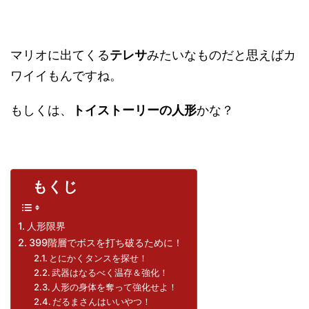
マリオに出てくる
テレサ
みたいなものだと思えばカ
ワイイもんですね。
もしくは、
トイストーリーの人形
かな？
もくじ
人形限界
399階層でボスを打ち破るために！
とにかくタンスを探せ！
武器はなるべく温存＆強化！
人形の身体を奪って強化せよ！
だるまさんはいいやつ！