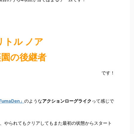
リトル ノア
楽園の後継者
です！
FumaDen」
のような
アクションローグライク
って感じで
、やられてもクリアしてもまた最初の状態からスタート