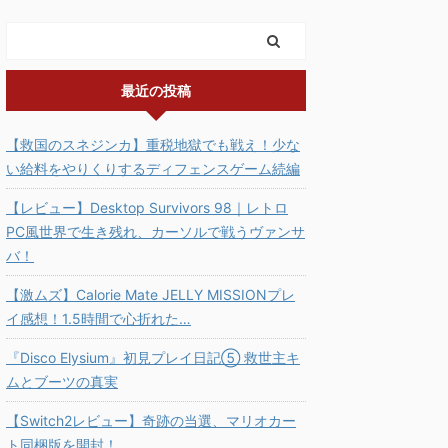
最近の投稿
【救国のスネジンカ】重税地獄でも戦え！少な
い給料をやりくりするディフェンスゲーム続編
【レビュー】Desktop Survivors 98｜レトロ
PC風世界で生き残れ、カーソルで戦うヴァンサ
バ！
【激ムズ】Calorie Mate JELLY MISSIONプレ
イ感想！1.5時間で心折れた…
『Disco Elysium』初見プレイ日記⑤ 救世主キ
ムとブーツの真実
【Switch2レビュー】奇跡の当選、マリオカー
ト同梱版を開封！