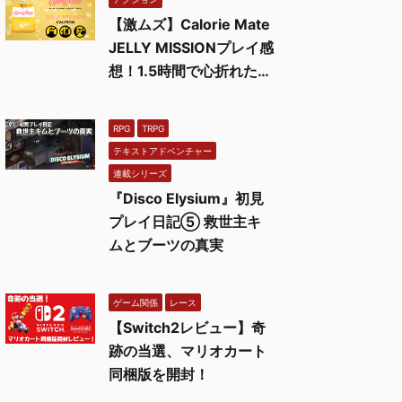
【激ムズ】Calorie Mate
JELLY MISSIONプレイ感
想！1.5時間で心折れた…
RPG
TRPG
テキストアドベンチャー
連載シリーズ
『Disco Elysium』初見
プレイ日記⑤ 救世主キ
ムとブーツの真実
ゲーム関係
レース
【Switch2レビュー】奇
跡の当選、マリオカート
同梱版を開封！