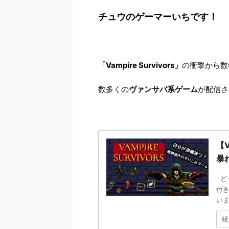
チュウのゲーマーいちです！
「Vampire Survivors」
の衝撃から数
数多くの
ヴァンサバ系ゲーム
が配信さ
【V
暴
ど
付
いま
続