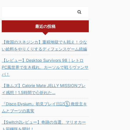
最近の投稿
【救国のスネジンカ】重税地獄でも戦え！少な
い給料をやりくりするディフェンスゲーム続編
【レビュー】Desktop Survivors 98｜レトロ
PC風世界で生き残れ、カーソルで戦うヴァンサ
バ！
【激ムズ】Calorie Mate JELLY MISSIONプレ
イ感想！1.5時間で心折れた…
『Disco Elysium』初見プレイ日記⑤ 救世主キ
ムとブーツの真実
【Switch2レビュー】奇跡の当選、マリオカー
ト同梱版を開封！