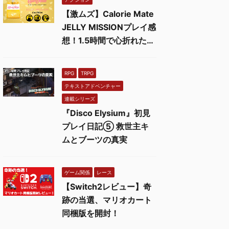
【激ムズ】Calorie Mate
JELLY MISSIONプレイ感
想！1.5時間で心折れた…
RPG
TRPG
テキストアドベンチャー
連載シリーズ
『Disco Elysium』初見
プレイ日記⑤ 救世主キ
ムとブーツの真実
ゲーム関係
レース
【Switch2レビュー】奇
跡の当選、マリオカート
同梱版を開封！