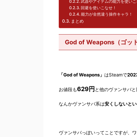
武器やアイテムの能力を使いこ
回避を使いこなせ！
能力が全然違う操作キャラ！
まとめ
God of Weapons（
「God of Weapons」
はSteamで
20
629円
お値段も
と他のヴァンサバと
なんかヴァンサバ系は
安くしないとい
ヴァンサバっぽいってことですが、ワ