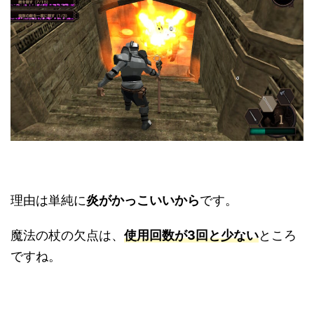
理由は単純に
炎がかっこいいから
です。
魔法の杖の欠点は、
使用回数が3回と少ない
ところ
ですね。