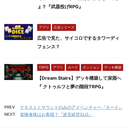
ょ？『武器投げRPG』
アプリ
広告シリーズ
広告で見た、サイコロでするタワーディ
フェンス？
TRPG
アプリ
カード
ダンジョン
デッキ構築
【Dream Stairs】デッキ構築して深淵へ
『 クトゥルフと夢の階段TRPG』
PREV
テキストとサウンドのみのアドベンチャー『オード』
NEXT
冒険者様はお客様？『迷宮経営SLG』