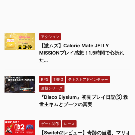
アクション
【激ムズ】Calorie Mate JELLY
MISSIONプレイ感想！1.5時間で心折れ
た…
RPG
TRPG
テキストアドベンチャー
連載シリーズ
『Disco Elysium』初見プレイ日記⑤ 救
世主キムとブーツの真実
ゲーム関係
レース
【Switch2レビュー】奇跡の当選、マリオ