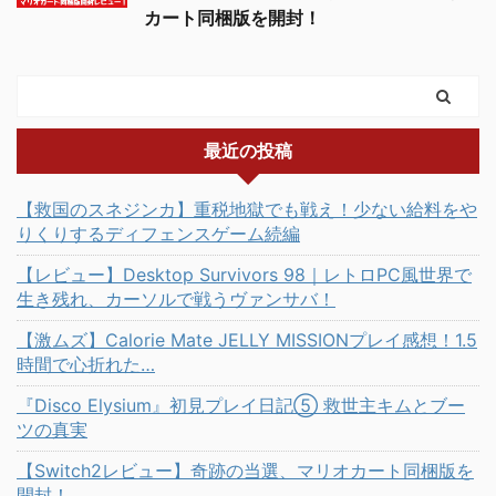
カート同梱版を開封！
最近の投稿
【救国のスネジンカ】重税地獄でも戦え！少ない給料をや
りくりするディフェンスゲーム続編
【レビュー】Desktop Survivors 98｜レトロPC風世界で
生き残れ、カーソルで戦うヴァンサバ！
【激ムズ】Calorie Mate JELLY MISSIONプレイ感想！1.5
時間で心折れた…
『Disco Elysium』初見プレイ日記⑤ 救世主キムとブー
ツの真実
【Switch2レビュー】奇跡の当選、マリオカート同梱版を
開封！