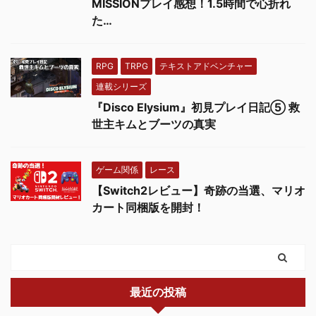
MISSIONプレイ感想！1.5時間で心折れ
た…
RPG
TRPG
テキストアドベンチャー
連載シリーズ
『Disco Elysium』初見プレイ日記⑤ 救
世主キムとブーツの真実
ゲーム関係
レース
【Switch2レビュー】奇跡の当選、マリオ
カート同梱版を開封！
最近の投稿