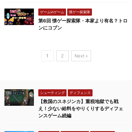
ゲームinゲーム
懐ゲー探索隊
第6回 懐ゲー探索隊・本家より有名？トロ
ンにコブン
1
2
Next »
シューティング
ディフェンス
【救国のスネジンカ】重税地獄でも戦
え！少ない給料をやりくりするディフェ
ンスゲーム続編