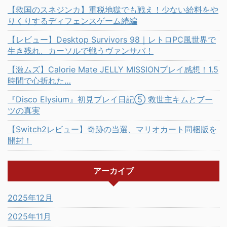
【救国のスネジンカ】重税地獄でも戦え！少ない給料をや
りくりするディフェンスゲーム続編
【レビュー】Desktop Survivors 98｜レトロPC風世界で
生き残れ、カーソルで戦うヴァンサバ！
【激ムズ】Calorie Mate JELLY MISSIONプレイ感想！1.5
時間で心折れた…
『Disco Elysium』初見プレイ日記⑤ 救世主キムとブー
ツの真実
【Switch2レビュー】奇跡の当選、マリオカート同梱版を
開封！
アーカイブ
2025年12月
2025年11月