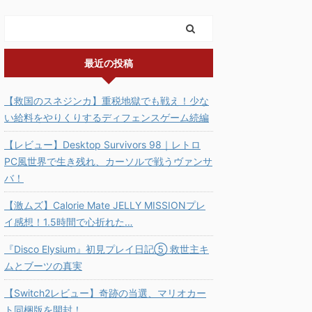
最近の投稿
【救国のスネジンカ】重税地獄でも戦え！少な
い給料をやりくりするディフェンスゲーム続編
【レビュー】Desktop Survivors 98｜レトロ
PC風世界で生き残れ、カーソルで戦うヴァンサ
バ！
【激ムズ】Calorie Mate JELLY MISSIONプレ
イ感想！1.5時間で心折れた…
『Disco Elysium』初見プレイ日記⑤ 救世主キ
ムとブーツの真実
【Switch2レビュー】奇跡の当選、マリオカー
ト同梱版を開封！