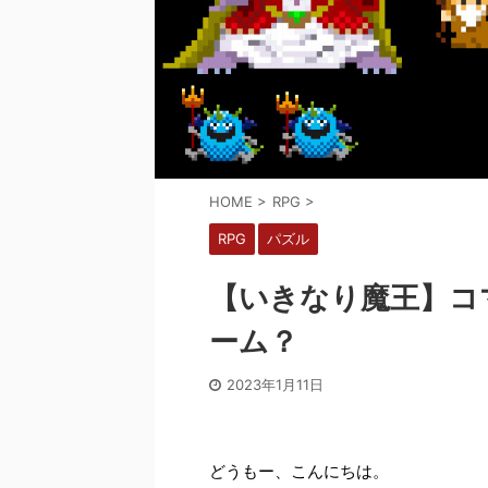
HOME
>
RPG
>
RPG
パズル
【いきなり魔王】コ
ーム？
2023年1月11日
どうもー、こんにちは。