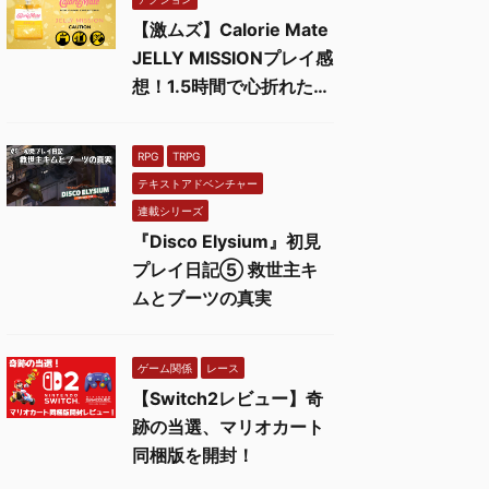
【激ムズ】Calorie Mate
JELLY MISSIONプレイ感
想！1.5時間で心折れた…
RPG
TRPG
テキストアドベンチャー
連載シリーズ
『Disco Elysium』初見
プレイ日記⑤ 救世主キ
ムとブーツの真実
ゲーム関係
レース
【Switch2レビュー】奇
跡の当選、マリオカート
同梱版を開封！