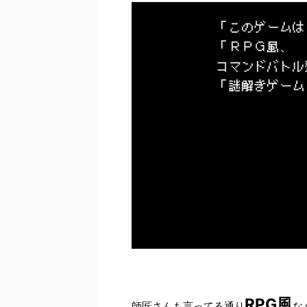
RPG風
師匠さんも言ってる通り
な