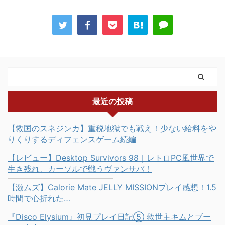
最近の投稿
【救国のスネジンカ】重税地獄でも戦え！少ない給料をや
りくりするディフェンスゲーム続編
【レビュー】Desktop Survivors 98｜レトロPC風世界で
生き残れ、カーソルで戦うヴァンサバ！
【激ムズ】Calorie Mate JELLY MISSIONプレイ感想！1.5
時間で心折れた…
『Disco Elysium』初見プレイ日記⑤ 救世主キムとブー