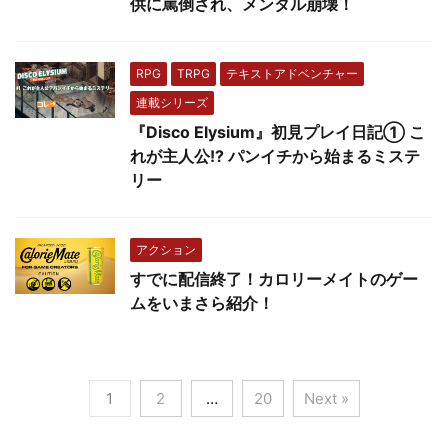
供に罵倒され、メンタル崩壊！
RPG
TRPG
テキストアドベンチャー
連載シリーズ
『Disco Elysium』初見プレイ日記① こ
れが主人公!? パンイチから始まるミステ
リー
アクション
すでに配信終了！カロリーメイトのゲー
ムをいまさら紹介！
1
2
…
20
Next »