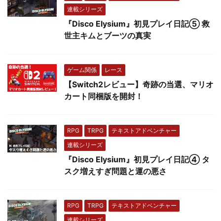
連載シリーズ
『Disco Elysium』初見プレイ日記⑤ 救
世主キムとブーツの真実
ゲーム関係
レース
【Switch2レビュー】奇跡の当選、マリオ
カート同梱版を開封！
RPG
TRPG
テキストアドベンチャー
連載シリーズ
『Disco Elysium』初見プレイ日記④ タ
スク増えすぎ問題と運の悪さ
RPG
TRPG
テキストアドベンチャー
連載シリーズ